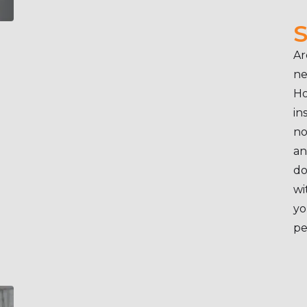
S
Ar
ne
Ho
in
no
an
do
wi
yo
pe